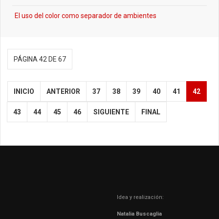
El uso del color como separador de ambientes
PÁGINA 42 DE 67
INICIO
ANTERIOR
37
38
39
40
41
42
43
44
45
46
SIGUIENTE
FINAL
Idea y realización:
Natalia Buscaglia