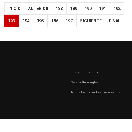
INICIO
ANTERIOR
188
189
190
191
192
193
194
195
196
197
SIGUIENTE
FINAL
Idea y realización:
Natalia Buscaglia
Todos los derechos reservados