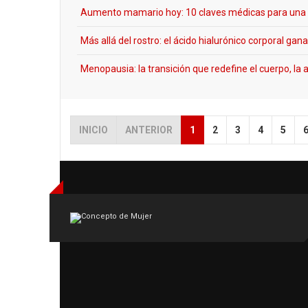
Aumento mamario hoy: 10 claves médicas para una d
Más allá del rostro: el ácido hialurónico corporal ga
Menopausia: la transición que redefine el cuerpo, la 
INICIO
ANTERIOR
1
2
3
4
5