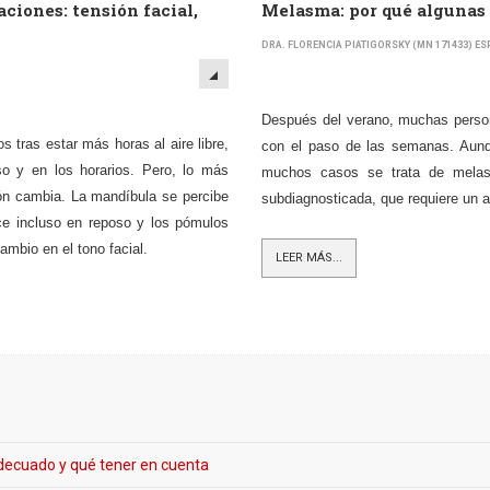
aciones: tensión facial,
Melasma: por qué algunas
DRA. FLORENCIA PIATIGORSKY (MN 171433) ESP
Después del verano, muchas perso
s tras estar más horas al aire libre,
con el paso de las semanas. Aunqu
so y en los horarios. Pero, lo más
muchos casos se trata de melas
ión cambia. La mandíbula se percibe
subdiagnosticada, que requiere un a
ece incluso en reposo y los pómulos
ambio en el tono facial.
LEER MÁS...
decuado y qué tener en cuenta