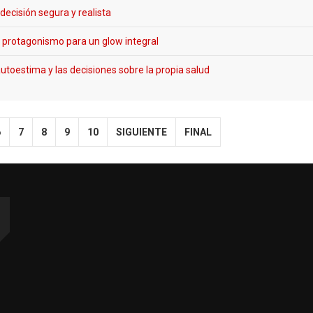
ecisión segura y realista
na protagonismo para un glow integral
autoestima y las decisiones sobre la propia salud
6
7
8
9
10
SIGUIENTE
FINAL