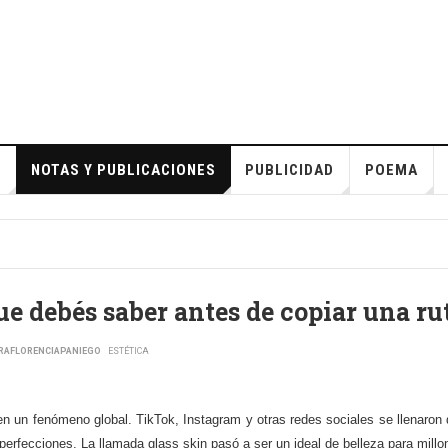
S
NOTAS Y PUBLICACIONES
PUBLICIDAD
POEMA
ue debés saber antes de copiar una ru
DRAFLORENCIAPANIEGO
ESTÉTICA
 en un fenómeno global. TikTok, Instagram y otras redes sociales se llenaron
perfecciones. La llamada glass skin pasó a ser un ideal de belleza para mill