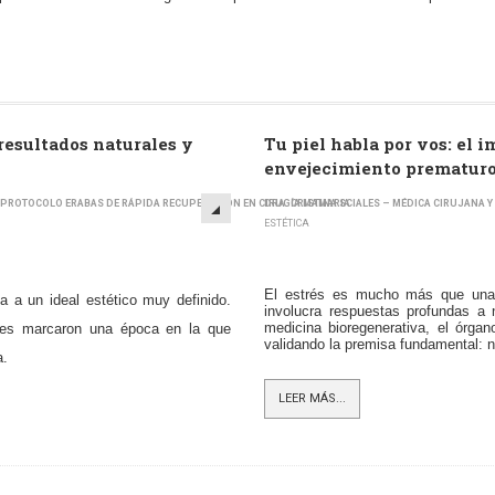
resultados naturales y
Tu piel habla por vos: el 
envejecimiento prematur
EL PROTOCOLO ERABAS DE RÁPIDA RECUPERACIÓN EN CIRUGÍA MAMARIA
DRA. CRISTINA SCIALES – MÉDICA CIRUJANA Y 
ESTÉTICA
El estrés es mucho más que una
 a un ideal estético muy definido.
involucra respuestas profundas a n
medicina bioregenerativa, el órgan
ntes marcaron una época en la que
validando la premisa fundamental: no
a.
LEER MÁS...