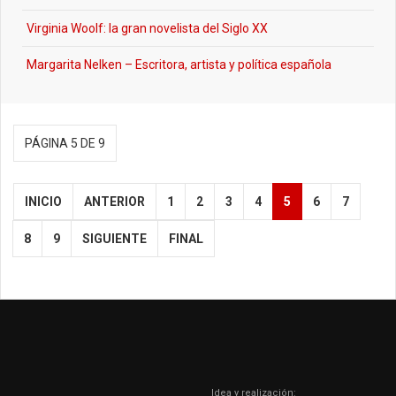
Virginia Woolf: la gran novelista del Siglo XX
Margarita Nelken – Escritora, artista y política española
PÁGINA 5 DE 9
INICIO
ANTERIOR
1
2
3
4
5
6
7
8
9
SIGUIENTE
FINAL
Idea y realización: