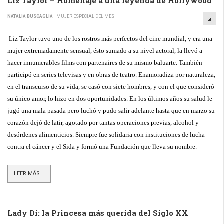
Liz Taylor – Homenaje a una leyenda de Hollywood
NATALIA BUSCAGLIA
MUJER ESPECIAL DEL MES
Liz Taylor tuvo uno de los rostros más perfectos del cine mundial, y era una
mujer extremadamente sensual, ésto sumado a su nivel actoral, la llevó a
hacer innumerables films con partenaires de su mismo baluarte. También
participó en series televisas y en obras de teatro. Enamoradiza por naturaleza,
en el transcurso de su vida, se casó con siete hombres, y con el que consideró
su único amor, lo hizo en dos oportunidades. En los últimos años su salud le
jugó una mala pasada pero luchó y pudo salir adelante hasta que en marzo su
corazón dejó de latir, agotado por tantas operaciones previas, alcohol y
desórdenes alimenticios. Siempre fue solidaria con instituciones de lucha
contra el cáncer y el Sida y formó una Fundación que lleva su nombre.
LEER MÁS...
Lady Di: la Princesa más querida del Siglo XX