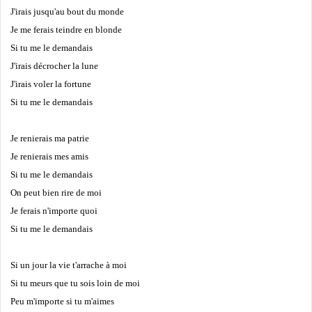
J'irais jusqu'au bout du monde
Je me ferais teindre en blonde
Si tu me le demandais
J'irais décrocher la lune
J'irais voler la fortune
Si tu me le demandais
Je renierais ma patrie
Je renierais mes amis
Si tu me le demandais
On peut bien rire de moi
Je ferais n'importe quoi
Si tu me le demandais
Si un jour la vie t'arrache à moi
Si tu meurs que tu sois loin de moi
Peu m'importe si tu m'aimes