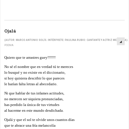
Ojalá
(AUTOR: MARCO ANTONIO SOLÍS. INTÉRPRETE: PAULINA RUBIO: CANTANTE Y ACTRIZ MEXICANA).
POEMA
Quiero que te arrastres guey!!!!!!!
No sé el nombre que en verdad tú te mereces
lo busqué y no existe en el diccionario,
si hoy quisiera describir lo que pareces
le harían falta letras al abecedario.
Ni que hablar de tus infames actitudes,
no merecen ser siquiera pronunciadas,
has perdido la única de tus virtudes
al hacerme en este mundo desdichada.
Ojalá y que el sol te olvide unos cuantos días
que te abrace una fría melancolía