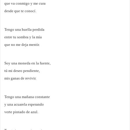
que va conmigo y me cura
desde que te conocí.
Tengo una huella perdida
entre tu sombra y la mía
que no me deja mentir.
Soy una moneda en la fuente,
tú mi deseo pendiente,
mis ganas de revivir.
Tengo una mañana constante
y una acuarela esperando
verte pintado de azul.