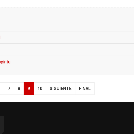
l
píritu
6
7
8
9
10
SIGUIENTE
FINAL