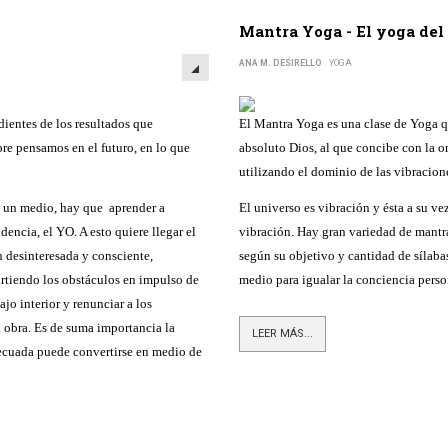
Mantra Yoga - El yoga del
ANA M. DESIRELLO
YOGA
entes de los resultados que
El Mantra Yoga es una clase de Yoga qu
re pensamos en el futuro, en lo que
absoluto Dios, al que concibe con la 
utilizando el dominio de las vibracion
no un medio, hay que
aprender a
El universo es vibración y ésta a su v
dencia, el YO. A esto quiere llegar el
vibración. Hay gran variedad de mantras
desinteresada y consciente,
según su objetivo y cantidad de sílaba
rtiendo los obstáculos en impulso de
medio para igualar la conciencia person
ajo interior y renunciar a los
a obra. Es de suma importancia la
LEER MÁS...
decuada puede convertirse en medio de