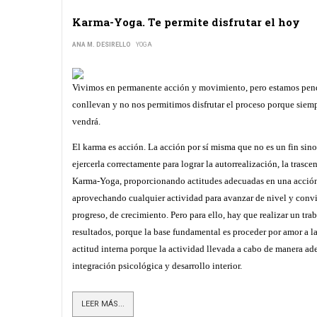
Karma-Yoga. Te permite disfrutar el hoy
ANA M. DESIRELLO
YOGA
Vivimos en permanente acción y movimiento, pero estamos pendi
conllevan y no nos permitimos disfrutar el proceso porque siemp
vendrá.
El karma es acción. La acción por sí misma que no es un fin si
ejercerla correctamente para lograr la autorrealización, la trascen
Karma-Yoga, proporcionando actitudes adecuadas en una acción 
aprovechando cualquier actividad para avanzar de nivel y convi
progreso, de crecimiento. Pero para ello, hay que realizar un trab
resultados, porque la base fundamental es proceder por amor a l
actitud interna porque la actividad llevada a cabo de manera a
integración psicológica y desarrollo interior.
LEER MÁS...