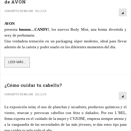
de AVON
CONCEPTO DE MUJER
BELLEZA
AVON
presenta
hmmm…CANDY!
, los nuevos Body Mist, una forma divertida y
sexy de perfumarse.
Una verdadera tentación en un packaging súper moderno, ideal para llevar
adentro de la cartera y poder usarlo en los diferentes momentos del día.
LEER MÁS...
¿Cómo cuidar tu cabello?
CONCEPTO DE MUJER
BELLEZA
La exposición solar, el uso de planchas y secadores, productos químicos y el
viento, resecan y provocan cabellos con frizz o dañados. Por eso L´BEL,
firma experta en el cuidado de la mujer y CYZONE, empresa siempre atenta y
a la vanguardia de las necesidades de las más jóvenes, te dan estos tips para
que cuides tu pelo todo el año.