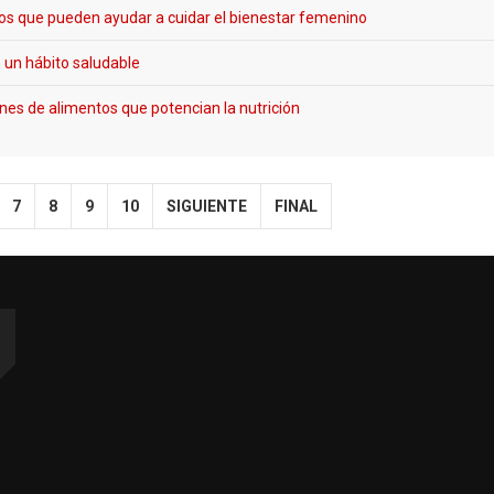
ntos que pueden ayudar a cuidar el bienestar femenino
n un hábito saludable
nes de alimentos que potencian la nutrición
7
8
9
10
SIGUIENTE
FINAL