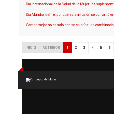
Día Internacional de la Salud de la Mujer: los supleme
Día Mundial del Té: por qué esta infusión se convirtió e
Comer mejor no es solo contar calorías: las combinacio
INICIO
ANTERIOR
1
2
3
4
5
6