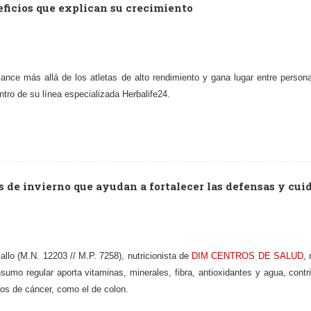
neficios que explican su crecimiento
cance más allá de los atletas de alto rendimiento y gana lugar entre perso
tro de su línea especializada Herbalife24.
as de invierno que ayudan a fortalecer las defensas y cui
Gallo (M.N. 12203 // M.P. 7258), nutricionista de
DIM CENTROS DE SALUD
,
sumo regular aporta vitaminas, minerales, fibra, antioxidantes y agua, con
pos de cáncer, como el de colon.