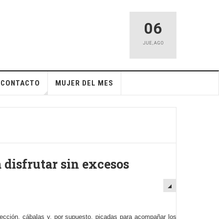
06
JUE
,
AGO
CONTACTO
MUJER DEL MES
 disfrutar sin excesos
ección, cábalas y, por supuesto, picadas para acompañar los