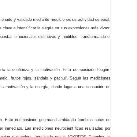
ionado y validado mediante mediciones de actividad cerebral.
s clave e intensificar la alegría en sus expresiones más vivas:
uestas emocionales distintivas y medibles, transformando el
rta la confianza y la motivación. Esta composición fougère
melo, frutos rojos, sándalo y pachuli. Según las mediciones
 la motivación y la energía, dando lugar a una sensación de
lacer. Esta composición gourmand ambarada combina notas de
er inmediato. Las mediciones neurocientíficas realizadas por
pansiva
y duradera. Impulsada por el JOYDROP Complex, la