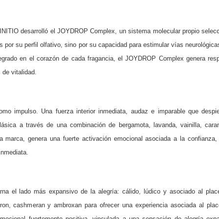
, INITIO desarrolló el JOYDROP Complex, un sistema molecular propio selecc
por su perfil olfativo, sino por su capacidad para estimular vías neurológica
Integrado en el corazón de cada fragancia, el JOYDROP Complex genera resp
de vitalidad.
omo impulso. Una fuerza interior inmediata, audaz e imparable que despie
 clásica a través de una combinación de bergamota, lavanda, vainilla, cara
la marca, genera una fuerte activación emocional asociada a la confianza,
inmediata.
arna el lado más expansivo de la alegría: cálido, lúdico y asociado al p
é, ron, cashmeran y ambroxan para ofrecer una experiencia asociada al plac
mocional fuertemente positiva, vinculada a una sensación de alegría ex