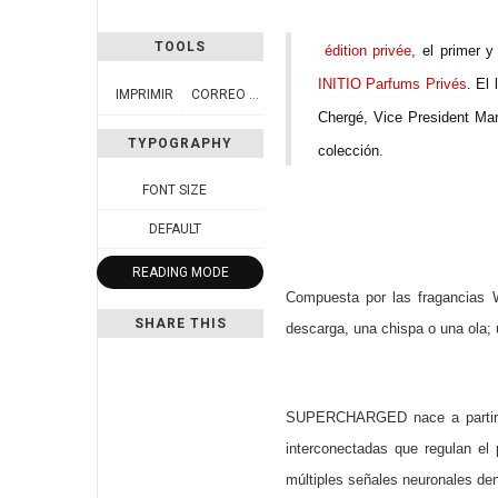
TOOLS
édition privée
, el primer 
INITIO Parfums Privés
. El
IMPRIMIR
CORREO ELECTRÓNICO
Chergé, Vice President Mar
TYPOGRAPHY
colección.
FONT SIZE
DEFAULT
READING MODE
Compuesta por las fragancias 
SHARE THIS
descarga, una chispa o una ola; 
SUPERCHARGED nace a partir de
interconectadas que regulan el 
múltiples señales neuronales den