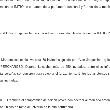
oración
de INITIO en el campo de la perfumería funcional y fue validada media
 tuvo lugar en la casa de édition privée, distribuidor oficial de INITIO P
a Masterclass exclusiva para 80 invitados guiada por Yvan Jacqueline, quie
UPERCHARGED. Durante la noche, más de 250 invitados, entre ellos influen
al porteña, se reunieron para celebrar el lanzamiento. Entre los asistentes s
ras invitadas.
D reafirma el compromiso de édition privée con acercar al mercado argenti
ias únicas en torno al universo de la alta perfumería.