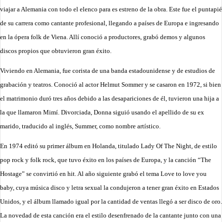
viajar a Alemania con todo el elenco para es estreno de la obra. Este fue el puntapié
de su carrera como cantante profesional, llegando a países de Europa e ingresando
en la ópera folk de Viena. Allí conoció a productores, grabó demos y algunos
discos propios que obtuvieron gran éxito.
Viviendo en Alemania, fue corista de una banda estadounidense y de estudios de
grabación y teatros. Conoció al actor Helmut Sommer y se casaron en 1972, si bien
el matrimonio duró tres años debido a las desapariciones de él, tuvieron una hija a
la que llamaron Mimí. Divorciada, Donna siguió usando el apellido de su ex
marido, traducido al inglés, Summer, como nombre artístico.
En 1974 editó su primer álbum en Holanda, titulado Lady Of The Night, de estilo
pop rock y folk rock, que tuvo éxito en los países de Europa, y la canción “The
Hostage” se convirtió en hit. Al año siguiente grabó el tema Love to love you
baby, cuya música disco y letra sexual la condujeron a tener gran éxito en Estados
Unidos, y el álbum llamado igual por la cantidad de ventas llegó a ser disco de oro.
La novedad de esta canción era el estilo desenfrenado de la cantante junto con una