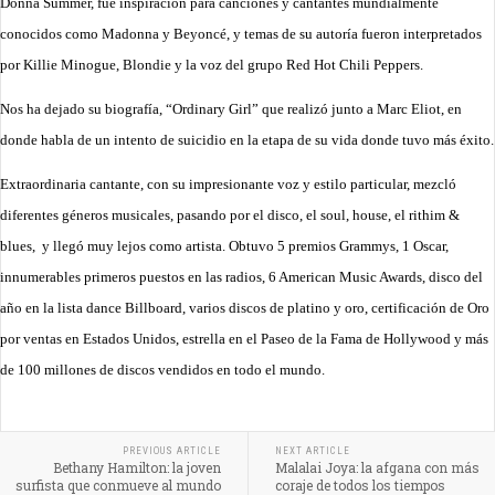
Donna Summer, fue inspiración para canciones y cantantes mundialmente
conocidos como Madonna y Beyoncé, y temas de su autoría fueron interpretados
por Killie Minogue, Blondie y la voz del grupo Red Hot Chili Peppers.
Nos ha dejado su biografía, “Ordinary Girl” que realizó junto a Marc Eliot, en
donde habla de un intento de suicidio en la etapa de su vida donde tuvo más éxito.
Extraordinaria cantante, con su impresionante voz y estilo particular, mezcló
diferentes géneros musicales, pasando por el disco, el soul, house, el rithim &
blues, y llegó muy lejos como artista. Obtuvo 5 premios Grammys, 1 Oscar,
innumerables primeros puestos en las radios, 6 American Music Awards, disco del
año en la lista dance Billboard, varios discos de platino y oro, certificación de Oro
por ventas en Estados Unidos, estrella en el Paseo de la Fama de Hollywood y más
de 100 millones de discos vendidos en todo el mundo.
PREVIOUS ARTICLE
NEXT ARTICLE
Bethany Hamilton: la joven
Malalai Joya: la afgana con más
surfista que conmueve al mundo
coraje de todos los tiempos