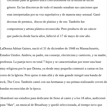
creciendo pasó al género disco convirtiéndose en la Reina de dicho
género. En las discotecas de todo el mundo sonaban sus canciones que
eran interpretadas por su voz superlativa y de manera muy sensual. Ganó
decenas de premios, discos de platino y de oro. También fue
compositora y artista plástica reconocida. Pero producto de un cáncer
que padecía desde hacía años, falleció el 17 de mayo de este año.
LaDonna Adrian Gaines, nació el 31 de diciembre de 1948 en Massachusetts,
Estados Unidos. Andrew, su padre, era conserje, electricista y carnicero, y su madre,
profesora. La pareja tuvo en total 7 hijos y se caracterizaban por tener una base
muy religiosa por lo que Donna, ya desde muy pequeña comenzó a cantar en los
coros de la Iglesia. Pero quiso ir más allá y de más grande integró una banda de
rock, The Crow. También cantó con sus hermanas y sus primas realizando covers de
bandas reconocidas de la época.
Abandonó sus estudios para dedicarse de lleno al canto y a los 18 años, audicionó
para “Hair”, un musical de Broadway y quedó seleccionada, al tiempo tuvo que