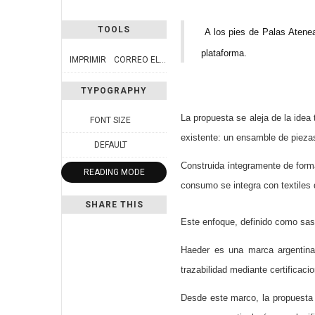
TOOLS
A los pies de Palas Atenea,
plataforma.
IMPRIMIR
CORREO ELECTRÓNICO
TYPOGRAPHY
La propuesta se aleja de la idea 
FONT SIZE
existente: un ensamble de pieza
DEFAULT
Construida íntegramente de forma
READING MODE
consumo se integra con textiles d
SHARE THIS
Este enfoque, definido como sast
Haeder es una marca argentina 
trazabilidad mediante certificaci
Desde este marco, la propuesta