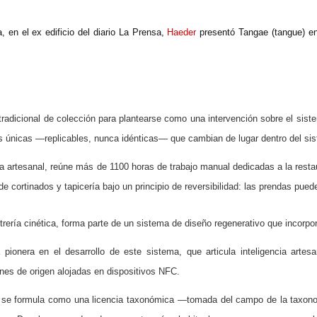
 en el ex edificio del diario La Prensa,
Haeder
presentó Tangae (tangue) e
tradicional de colección para plantearse como una intervención sobre el sistem
s únicas —replicables, nunca idénticas— que cambian de lugar dentro del si
 artesanal, reúne más de 1100 horas de trabajo manual dedicadas a la restau
e cortinados y tapicería bajo un principio de reversibilidad: las prendas pued
rería cinética, forma parte de un sistema de diseño regenerativo que incorpo
pionera en el desarrollo de este sistema, que articula inteligencia arte
ones de origen alojadas en dispositivos NFC.
 se formula como una licencia taxonómica —tomada del campo de la taxonom