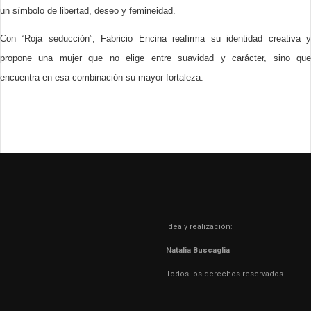
un símbolo de libertad, deseo y femineidad.
Con “Roja seducción”, Fabricio Encina reafirma su identidad creativa y
propone una mujer que no elige entre suavidad y carácter, sino que
encuentra en esa combinación su mayor fortaleza.
Idea y realización:
Natalia Buscaglia
Todos los derechos reservados