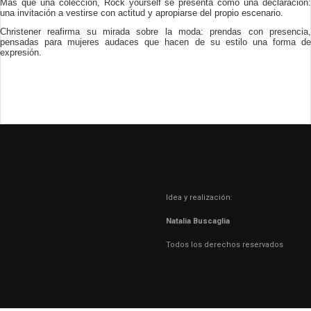
Más que una colección, Rock yourself se presenta como una declaración:
una invitación a vestirse con actitud y apropiarse del propio escenario.
Christener reafirma su mirada sobre la moda: prendas con presencia,
pensadas para mujeres audaces que hacen de su estilo una forma de
expresión.
Idea y realización:
Natalia Buscaglia
Todos los derechos reservados