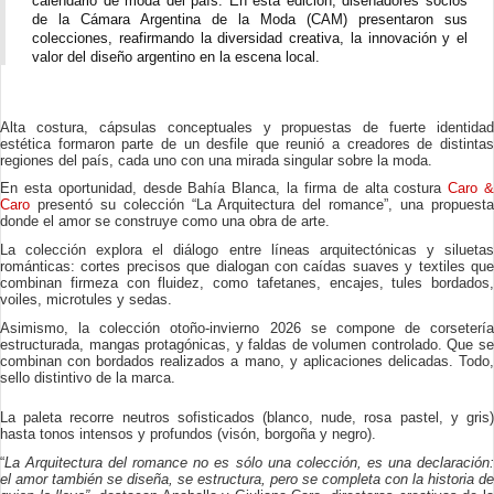
calendario de moda del país. En esta edición, diseñadores socios
de la Cámara Argentina de la Moda (CAM) presentaron sus
colecciones, reafirmando la diversidad creativa, la innovación y el
valor del diseño argentino en la escena local.
Alta costura, cápsulas conceptuales y propuestas de fuerte identidad
estética formaron parte de un desfile que reunió a creadores de distintas
regiones del país, cada uno con una mirada singular sobre la moda.
En esta oportunidad, desde Bahía Blanca, la firma de alta costura
Caro 
Caro
presentó su colección “La Arquitectura del romance”, una propuesta
donde el amor se construye como una obra de arte.
La colección explora el diálogo entre líneas arquitectónicas y siluetas
románticas: cortes precisos que dialogan con caídas suaves y textiles que
combinan firmeza con fluidez, como tafetanes, encajes, tules bordados,
voiles, microtules y sedas.
Asimismo, la colección otoño-invierno 2026 se compone de corsetería
estructurada, mangas protagónicas, y faldas de volumen controlado. Que se
combinan con bordados realizados a mano, y aplicaciones delicadas. Todo,
sello distintivo de la marca.
La paleta recorre neutros sofisticados (blanco, nude, rosa pastel, y gris)
hasta tonos intensos y profundos (visón, borgoña y negro).
“
La Arquitectura del romance no es sólo una colección, es una declaración:
el amor también se diseña, se estructura, pero se completa con la historia de