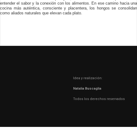
entender el sabor y la conexión con los alimentos. En ese camino hacia una
cocina más auténtica, consciente y placentera, los hongos se consolidan
como aliados naturales que elevan cada plato.
Idea y realización:
Natalia Buscaglia
Todos los derechos reservados