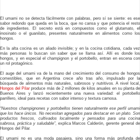
El umami no se detecta fácilmente con palabras, pero sí se siente: es ese
sabor redondo que queda en la boca, que no cansa y que potencia el resto
de ingredientes. El secreto está en compuestos como el glutamato, el
inosinato o el guanilato, presentes naturalmente en alimentos como los
hongos.
En la alta cocina es un aliado invisible; y en la cocina cotidiana, cada vez
más personas lo buscan sin saber que se llama así. Allí es donde los
hongos, y en especial el champignon y el portobello, entran en escena con
un rol protagónico.
El auge del umami va de la mano del crecimiento del consumo de hongos
comestibles, que en Argentina crece año tras año, impulsado por la
búsqueda de alimentos más naturales, sabrosos y nutritivos. A nivel local,
Hongos del Pilar
produce más de 2 millones de kilos anuales en su planta d
Buenos Aires y lanzó recientemente una nueva variedad: el portobello
parrillero, ideal para recetas con sabor intenso y textura carnosa.
“Nuestros champignones y portobellos tienen naturalmente ese perfil umami
que los hace únicos. No necesitan agregados para destacar en un plato. Son
productos frescos, cultivados localmente y pensados para una cocina
sabrosa, práctica y saludable”
, explica Marcos Calderón, gerente general d
Hongos del Pilar.
El umami no es una moda pasajera, sino una forma más profunda de