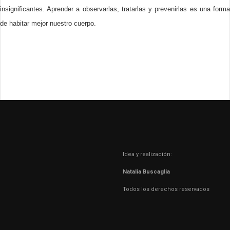
insignificantes. Aprender a observarlas, tratarlas y prevenirlas es una forma
de habitar mejor nuestro cuerpo.
Idea y realización:
Natalia Buscaglia
Todos los derechos reservados