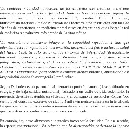
"La cantidad y calidad nutricional de los alimentos que elegimos, tiene una
relación muy estrecha con la fertilidad. Tanto en hombres como en mujeres, la
nutrición juega un papel muy importante
", introduce Fedra Defendente,
nutricionista líder del Área de Nutrición de Procrearte, una institución con más de
20 años de experiencia en medicina reproductiva en Argentina y que alberga la red
de medicina reproductiva más grande de Latinoamérica.
"
La nutrición no solamente influye en la capacidad reproductiva sino que
además, afecta la implantación del embrión, desarrollo del feto e incluso la salud
del futuro bebé. Si solo tratamos los síntomas de infertilidad (desequilibrio
hormonal, amenorrea, sobrepeso u obesidad, bajo peso, síndrome ovárico
poliquístico, endometriosis, etc.) no es suficiente y estamos llegando tarde.
Detectar qué provoca estos síntomas y cambiar el PATRÓN DE ALIMENTACIÓN
ACTUAL es fundamental para reducir o eliminar dichos síntomas, aumentando así
las probabilidades de concepción
", profundiza.
Según Defendente
,
un patrón de alimentación proinflamatorio (desequilibrado en
energía y de baja calidad nutricional); sumado a un estilo de vida sedentario, la
presencia de estrés sostenido en el tiempo y el consumo de sustancias tóxicas (por
ejemplo, el consumo excesivo de alcohol) influyen negativamente en la fertilidad.
Lo que puede traducirse en reducir reservas de sustancias nutritivas necesarias para
que los sistemas reproductivos funcionen correctamente.
En cambio, hay otros alimentos que pueden favorecer la fertilidad. En ese sentido,
la especialista menciona:
"En relación con la alimentación, se destaca la ingest