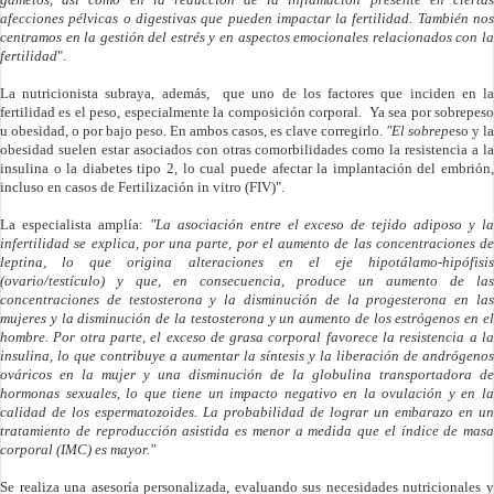
afecciones pélvicas o digestivas que pueden impactar la fertilidad. También nos
centramos en la gestión del estrés y en aspectos emocionales relacionados con la
fertilidad
".
La nutricionista subraya, además, que uno de los factores que inciden en la
fertilidad es el peso, especialmente la composición corporal. Ya sea por sobrepeso
u obesidad, o por bajo peso. En ambos casos, es clave corregirlo.
"El sobrep
eso y la
obesidad suelen estar asociados con otras comorbilidades como la resistencia a la
insulina o la diabetes tipo 2, lo cual puede afectar la implantación del embrión,
incluso en casos de Fertilización in vitro (FIV)".
La especialista amplía:
"La asociación entre el exceso de tejido adiposo y l
infertilidad se explica, por una parte, por el aumento de las concentraciones de
leptina, lo que origina alteraciones en el eje hipotálamo-hipófisis
(ovario/testículo) y que, en consecuencia, produce un aumento de las
concentraciones de testosterona y la disminución de la progesterona en las
mujeres y la disminución de la testosterona y un aumento de los estrógenos en el
hombre. Por otra parte, el exceso de grasa corporal favorece la resistencia a la
insulina, lo que contribuye a aumentar la síntesis y la liberación de andrógenos
ováricos en la mujer y una disminución de la globulina transportadora de
hormonas sexuales, lo que tiene un impacto negativo en la ovulación y en la
calidad de los espermatozoides. La probabilidad de lograr un embarazo en un
tratamiento de reproducción asistida es menor a medida que el índice de masa
corporal (IMC) es mayor."
Se realiza una asesoría personalizada, evaluando sus necesidades nutricionales y