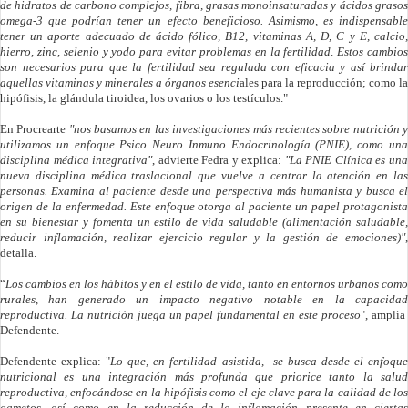
de hidratos de carbono complejos, fibra, grasas monoinsaturadas y ácidos grasos
omega-3 que podrían tener un efecto beneficioso. Asimismo, es indispensable
tener un aporte adecuado de ácido fólico, B12, vitaminas A, D, C y E, calcio,
hierro, zinc, selenio y yodo para evitar problemas en la fertilidad
.
Estos cambio
son necesarios para que la fertilidad sea regulada con eficacia y así brindar
aquellas vitaminas y minerales a órganos esenci
ales para la reproducción; como la
hipófisis, la glándula tiroidea, los ovarios o los testículos."
En Procrearte
"nos basamos en las investigaciones más recientes sobre nutrición 
utilizamos un enfoque Psico Neuro Inmuno Endocrinología (PNIE), como una
disciplina médica integrativa"
, advierte Fedra y explica:
"La PNIE Clínica es un
nueva disciplina médica traslacional que vuelve a centrar la atención en las
personas. Examina al paciente desde una perspectiva más humanista y busca el
origen de la enfermedad. Este enfoque otorga al paciente un papel protagonista
en su bienestar y fomenta un estilo de vida saludable (alimentación saludable,
reducir inflamación, realizar ejercicio regular y la gestión de emociones)"
,
detalla.
“
Los cambios en los hábitos y en el estilo de vida, tanto en entornos urbanos como
rurales, han generado un impacto negativo notable en la capacidad
reproductiva. La nutrición juega un papel fundamental en este proceso
", amplí
Defendente.
Defendente
explica: "
Lo que, en fertilidad asistida, se busca desde el enfoqu
nutricional es una integración más profunda que priorice tanto la salud
reproductiva, enfocándose en la hipófisis como el eje clave para la calidad de los
gametos, así como en la reducción de la inflamación presente en ciertas