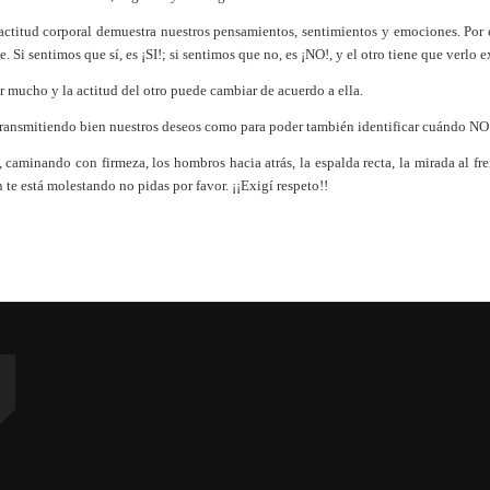
actitud corporal demuestra nuestros pensamientos, sentimientos y emociones. Por e
e. Si sentimos que sí, es ¡SI!; si sentimos que no, es ¡NO!, y el otro tiene que verlo
 mucho y la actitud del otro puede cambiar de acuerdo a ella.
s transmitiendo bien nuestros deseos como para poder también identificar cuándo N
caminando con firmeza, los hombros hacia atrás, la espalda recta, la mirada al fre
 te está molestando no pidas por favor. ¡¡Exigí respeto!!