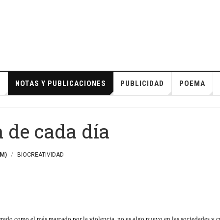
S
NOTAS Y PUBLICACIONES
PUBLICIDAD
POEMA
a de cada día
M)
BIOCREATIVIDAD
erado como el más marcado por la violencia, no es algo nuevo en las sociedades y c