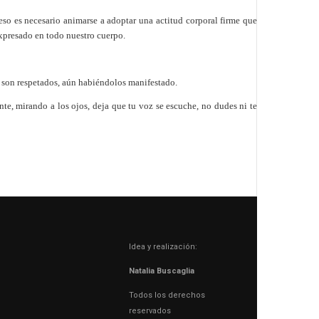
so es necesario animarse a adoptar una actitud corporal firme que
 expresado en todo nuestro cuerpo.
O son respetados, aún habiéndolos manifestado.
nte, mirando a los ojos, deja que tu voz se escuche, no dudes ni te
Idea y realización:
Natalia Buscaglia
Todos los derechos
reservados