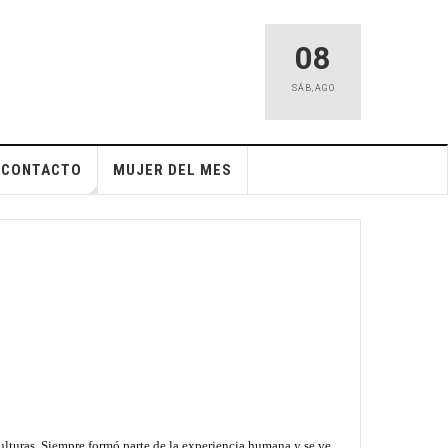
08
SÁB
,
AGO
CONTACTO
MUJER DEL MES
ulturas. Siempre formó parte de la experiencia humana y se ve