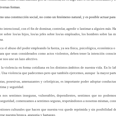
iversas formas.
mo una construcción social, no como un fenómeno natural, y es posible actuar para e
to intencional, con el fin de dominar, controlar, agredir o lastimar a alguien más. H
re sobre los/as hijos, los/as jefes sobre los/as empleados, los hombres sobre las 
ma.
ica el abuso del poder empleando la fuerza, ya sea física, psicológica, económica o
ara que sean considerados como actos violentos, deben tener la intención conscie
e nos une un lazo afectivo.
la violencia en forma cotidiana en los distintos ámbitos de nuestra vida. En lo la
s.
Una violencia que padecemos pero que también ejercemos, aunque la mayor parte 
entas, posesivas, amenazantes y celotípicas, es importante poder adoptar conductas
stima y seguridad.
as nos sentimos inseguras, vulnerables, dependientes, sentimos que no podem
nseguridad, comenzamos a sentimos seguras, respetándonos a nosotras mismas, cons
stiones culturales que hacen que nuestra voz quede reprimida y sin posibilidad 
ese nuestra bronca, angustia y hartazgo.