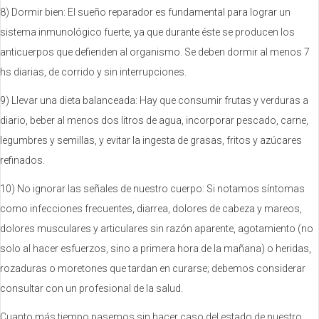
8) Dormir bien: El sueño reparador es fundamental para lograr un
sistema inmunológico fuerte, ya que durante éste se producen los
anticuerpos que defienden al organismo. Se deben dormir al menos 7
hs diarias, de corrido y sin interrupciones.
9) Llevar una dieta balanceada: Hay que consumir frutas y verduras a
diario, beber al menos dos litros de agua, incorporar pescado, carne,
legumbres y semillas, y evitar la ingesta de grasas, fritos y azúcares
refinados.
10) No ignorar las señales de nuestro cuerpo: Si notamos síntomas
como infecciones frecuentes, diarrea, dolores de cabeza y mareos,
dolores musculares y articulares sin razón aparente, agotamiento (no
solo al hacer esfuerzos, sino a primera hora de la mañana) o heridas,
rozaduras o moretones que tardan en curarse; debemos considerar
consultar con un profesional de la salud.
Cuanto más tiempo pasemos sin hacer caso del estado de nuestro