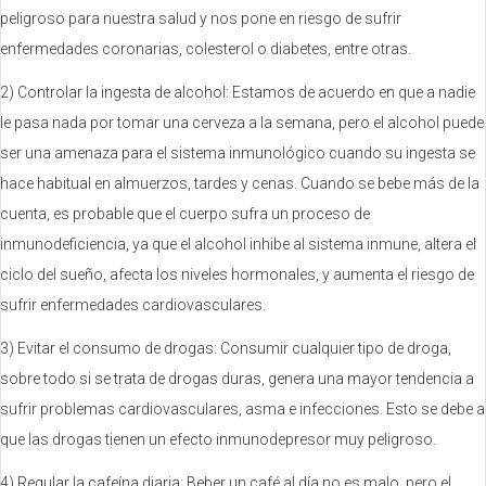
peligroso para nuestra salud y nos pone en riesgo de sufrir
enfermedades coronarias, colesterol o diabetes, entre otras.
2) Controlar la ingesta de alcohol: Estamos de acuerdo en que a nadie
le pasa nada por tomar una cerveza a la semana, pero el alcohol puede
ser una amenaza para el sistema inmunológico cuando su ingesta se
hace habitual en almuerzos, tardes y cenas. Cuando se bebe más de la
cuenta, es probable que el cuerpo sufra un proceso de
inmunodeficiencia, ya que el alcohol inhibe al sistema inmune, altera el
ciclo del sueño, afecta los niveles hormonales, y aumenta el riesgo de
sufrir enfermedades cardiovasculares.
3) Evitar el consumo de drogas: Consumir cualquier tipo de droga,
sobre todo si se trata de drogas duras, genera una mayor tendencia a
sufrir problemas cardiovasculares, asma e infecciones. Esto se debe a
que las drogas tienen un efecto inmunodepresor muy peligroso.
4) Regular la cafeína diaria: Beber un café al día no es malo, pero el