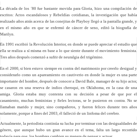
La década de los ´80 fue bastante movida para Gloria, hizo una compilación de
escritos: Actos escandalosos y Rebeldías cotidianas, la investigación que había
realizado años atrás acerca de las conejitas de Playboy llegó a la pantalla grande, y
en el mismo año en que se enfermó de cáncer de seno, editó la biografía de
Marilyn.
En 1991 escribió la Revolución Interior, en donde se puede apreciar el estudio que
ella se realiza a sí misma en base a lo que siente durante el movimiento feminista.
Tres años después comenzó a sufrir de neuralgia del trigémino.
En el 2000, si bien estuvo siempre en contra del matrimonio por creerlo desigual y
considerarlo como un apareamiento en cautiverio en donde la mujer es una parte
importante del hombre, después de conocer a David Bale, manager de su hijo actor,
se casaron en una reserva de indios cheroqui, en Oklahoma, en la casa de una
amiga. Gloria estaba muy contenta con su decisión a pesar de que por el
casamiento, muchas feministas y fieles lectoras, se le pusieron en contra. No se
llamaban marido y mujer, sino compañeros, y fueron felices durante tres años
solamente, porque a fines del 2003, él falleció de un linfoma del cerebro.
Actualmente, la periodista continúa su lucha por terminar con las desigualdades de
género, que aunque hubo un gran avance en el tema, falta un largo recorrido
todavía para que los hombres cambien su manera de pensar y actuar.