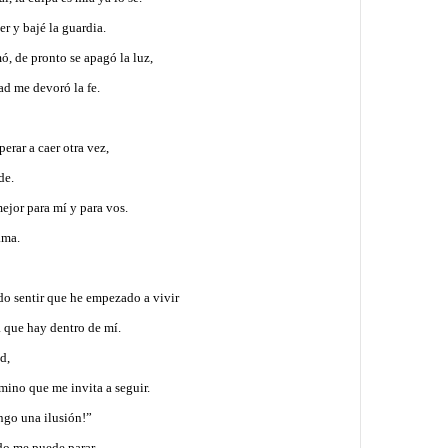
r y bajé la guardia.
ó, de pronto se apagó la luz,
dad me devoró la fe.
perar a caer otra vez,
ide.
mejor para mí y para vos.
lama.
o sentir que he empezado a vivir
a que hay dentro de mí.
ad,
mino que me invita a seguir.
engo una ilusión!”
do me puede parar.