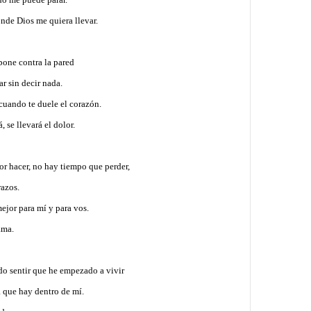
onde Dios me quiera llevar.
 pone contra la pared
ar sin decir nada.
cuando te duele el corazón.
á, se llevará el dolor.
or hacer, no hay tiempo que perder,
brazos.
mejor para mí y para vos.
lama.
o sentir que he empezado a vivir
a que hay dentro de mí.