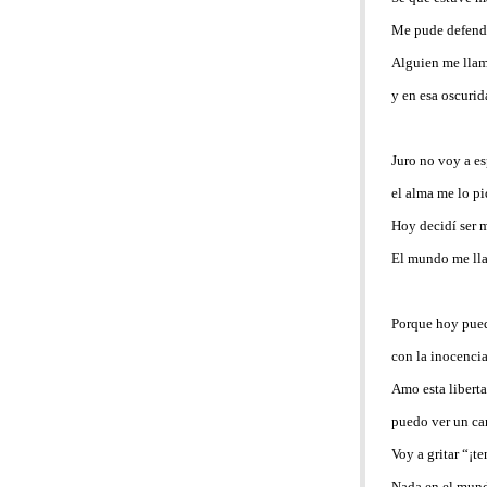
Me pude defende
Alguien me llam
y en esa oscuri
Juro no voy a es
el alma me lo p
Hoy decidí ser 
El mundo me l
Porque hoy pued
con la inocenci
Amo esta libert
puedo ver un ca
Voy a gritar “¡t
Nada en el mun