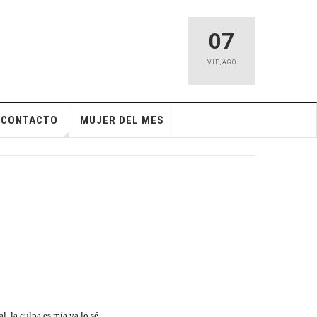
07
VIE
,
AGO
CONTACTO
MUJER DEL MES
l, la culpa es mía ya lo sé.