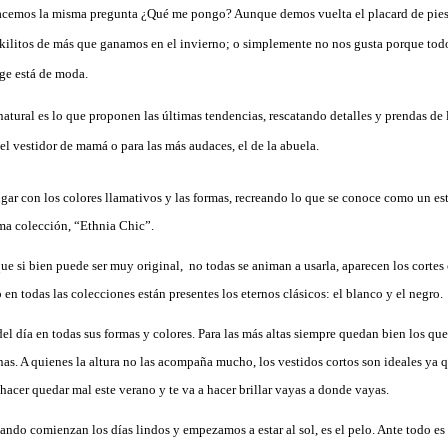
hacemos la misma pregunta ¿Qué me pongo? Aunque demos vuelta el placard de pies 
kilitos de más que ganamos en el invierno; o simplemente no nos gusta porque todo
age está de moda.
atural es lo que proponen las últimas tendencias, rescatando detalles y prendas de l
el vestidor de mamá o para las más audaces, el de la abuela.
gar con los colores llamativos y las formas, recreando lo que se conoce como un es
ma colección, “Ethnia Chic”.
que si bien puede ser muy original,
no todas se animan a usarla, aparecen los cortes
en todas las colecciones están presentes los eternos clásicos: el blanco y el negro.
del día en todas sus formas y colores. Para las más altas siempre quedan bien los que
rnas. A quienes la altura no las acompaña mucho, los vestidos cortos son ideales ya qu
 hacer quedar mal este verano y te va a hacer brillar vayas a donde vayas.
ndo comienzan los días lindos y empezamos a estar al sol, es el pelo. Ante todo es