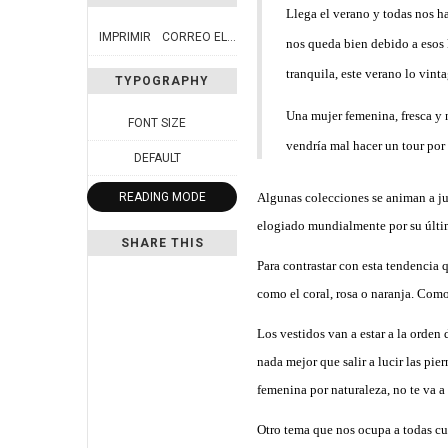
Llega el verano y todas nos 
IMPRIMIR
CORREO ELECTRÓNICO
nos queda bien debido a esos 
tranquila, este verano lo vint
TYPOGRAPHY
Una mujer femenina, fresca y n
FONT SIZE
vendría mal hacer un tour por 
DEFAULT
READING MODE
Algunas colecciones se animan a ju
elogiado mundialmente por su últi
SHARE THIS
Para contrastar con esta tendencia 
como el coral, rosa o naranja. Como 
Los vestidos van a estar a la orden 
nada mejor que salir a lucir las pie
femenina por naturaleza, no te va a
Otro tema que nos ocupa a todas cua