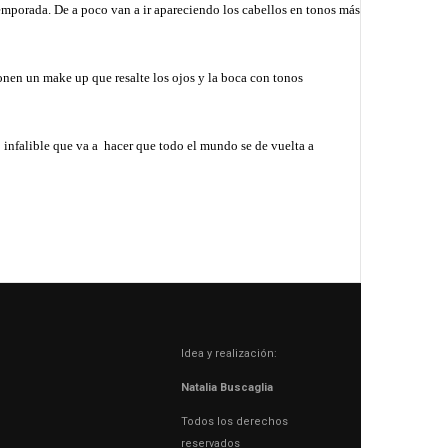
 temporada. De a poco van a ir apareciendo los cabellos en tonos más
ponen un make up que resalte los ojos y la boca con tonos
 infalible que va a
hacer que todo el mundo se de vuelta a
Idea y realización:
Natalia Buscaglia
Todos los derechos
reservados