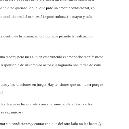
onado o no querido.
Aquél que pide un amor incondicional, en
no condiciones del otro, está imponiendo(se) la mayor y más
a dentro de la misma, es lo único que permite la realización
una madre; pero más aún en este vínculo el amor debe manifestarse
e responsable de sus propios actos e ir logrando una forma de vida
.
ncias y las relaciones en juego.
Hay tensiones que mantener porque
ad.
udas de que se ha anulado como persona con los deseos y las
su ser, únicos).
mor sin condiciones y contar con que del otro lado no las habrá (y