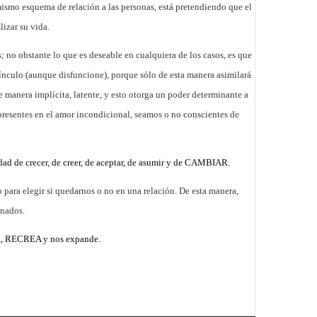
e mismo esquema de relación a las personas, está pretendiendo que el
izar su vida.
; no obstante lo que es deseable en cualquiera de los casos, es que
vínculo (aunque
disfuncione
), porque sólo de esta manera asimilará
 manera implícita, latente, y esto otorga un poder determinante a
resentes en el amor incondicional, seamos o no conscientes de
ad de crecer, de creer, de aceptar, de asumir y de CAMBIAR.
o para elegir si quedarnos o no en una relación.
De esta manera,
onados.
EA, RECREA y nos expande.