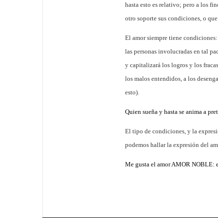
hasta esto es relativo; pero a los f
otro soporte sus condiciones, o que
El amor siempre tiene condiciones: 
las personas involucradas en tal p
y capitalizará los logros y los frac
los
malos entendidos
, a los deseng
esto).
Quien sueña y hasta se anima a pre
El tipo de condiciones, y la expresi
podemos hallar la expresión del amo
Me gusta el amor AMOR NOBLE: el q