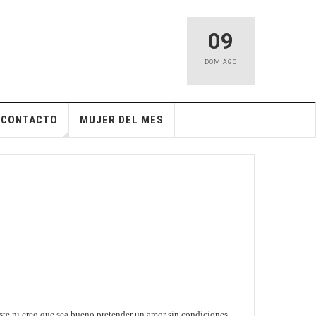
09
DOM
,
AGO
CONTACTO
MUJER DEL MES
ste ni creo que sea bueno pretender un amor sin condiciones.