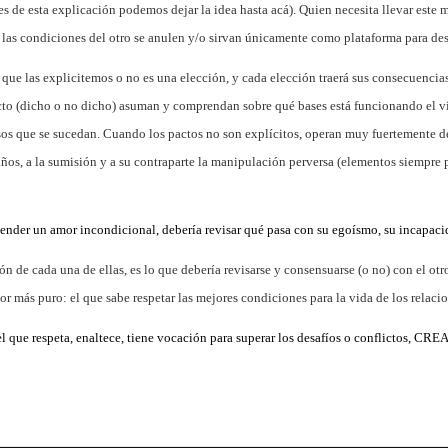
ines de esta explicación podemos dejar la idea hasta acá). Quien necesita llevar est
 las condiciones del otro se anulen y/o sirvan únicamente como plataforma para desl
que las explicitemos o no es una elección, y cada elección traerá sus consecuencias
acto (dicho o no dicho) asuman y comprendan sobre qué bases está funcionando el 
asos que se sucedan.
Cuando los pactos no son explícitos, operan muy fuertemente de
años, a la
sumisión
y a su
contraparte
la
manipulación perversa
(elementos siempre p
tender un amor incondicional, debería revisar qué pasa con su
egoísmo,
su incapacid
ón de cada una de ellas, es lo que debería revisarse y consensuarse (o no) con el otr
r más puro: el que sabe respetar las mejores condiciones para la vida de los relaci
ue respeta, enaltece, tiene vocación para superar los desafíos o conflictos, CR