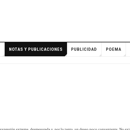
S
NOTAS Y PUBLICACIONES
PUBLICIDAD
POEMA
expresión extrema, desmesurada y, por lo tanto, un deseo poco conveniente.
No exi