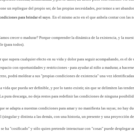
e un repliegue del propio ser, de las propias necesidades, por temor a ser aband
ondiciones para brindar el suyo.
En el mismo acto en el que anhela contar con las 
íamos crecer o madurar? Porque comprender la dinámica de la existencia, y la nuestr
e (para todos).
 que supera cualquier efecto en su vida y dolor para seguir acompañando, es el de 
 espacio con oportunidades y restricciones - para ayudar al niño a madurar, a hacers
uerzo, podrá moldear a sus "propias condiciones de existencia" una vez
identificadas
vida que pueda ser definible, y por lo tanto existir, sin que se delimiten las tende
 La pura descarga, no deja restos para redefinir las condiciones de ninguna posibilid
que se adapta a nuestras condiciones para amar y no manifiesta las suyas; no hay d
(singular y distinta a las demás, con una historia, un presente y una proyección de 
se ha "
cosificado
" y sólo quien pretende interactuar con "cosas" puede desplegar a