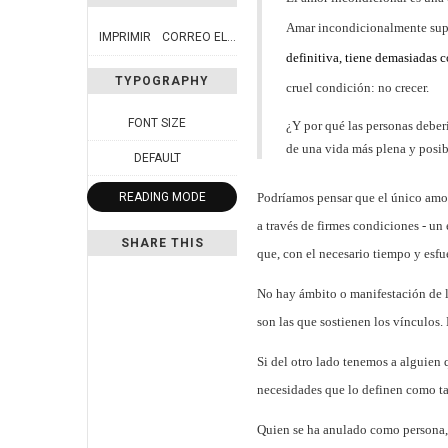
Amar incondicionalmente supon
IMPRIMIR
CORREO ELECTRÓNICO
definitiva, tiene demasiadas c
TYPOGRAPHY
cruel condición: no crecer.
FONT SIZE
¿Y por qué las personas deber
de una vida más plena y posibl
DEFAULT
READING MODE
Podríamos pensar que el único amor
a través de firmes condiciones - un
SHARE THIS
que, con el necesario tiempo y esf
No hay ámbito o manifestación de la 
son las que sostienen los vínculos.
Si del otro lado tenemos a alguien 
necesidades que lo definen como tal 
Quien
se
ha anulado como persona, 